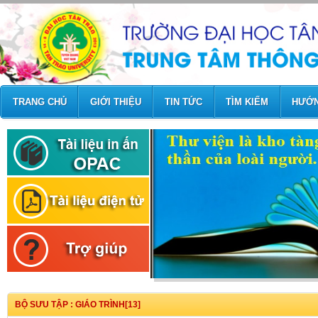
TRANG CHỦ
GIỚI THIỆU
TIN TỨC
TÌM KIẾM
HƯỚN
BỘ SƯU TẬP : GIÁO TRÌNH[13]