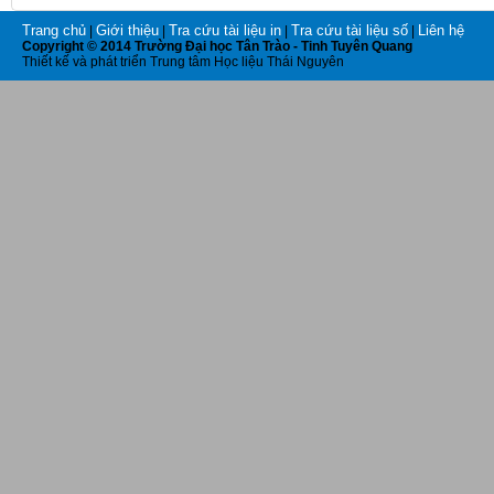
Trang chủ
Giới thiệu
Tra cứu tài liệu in
Tra cứu tài liệu số
Liên hệ
|
|
|
|
Copyright © 2014 Trường Đại học Tân Trào - Tinh Tuyên Quang
Thiết kế và phát triển Trung tâm Học liệu Thái Nguyên