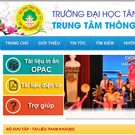
TRANG CHỦ
GIỚI THIỆU
TIN TỨC
TÌM KIẾM
HƯỚN
BỘ SƯU TẬP : TÀI LIỆU THAM KHẢO[0]