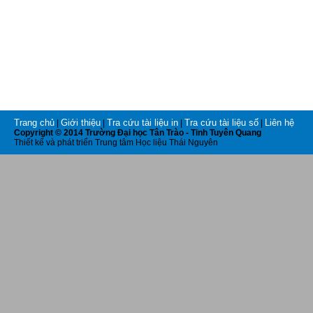
Trang chủ
Giới thiệu
Tra cứu tài liệu in
Tra cứu tài liệu số
Liên hệ
|
|
|
|
Copyright © 2014 Trường Đại học Tân Trào - Tinh Tuyên Quang
Thiết kế và phát triển Trung tâm Học liệu Thái Nguyên