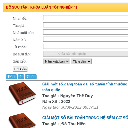
BỘ SƯU TẬP : KHÓA LUẬN TỐT NGHIỆP[4]
Nhan đề:
Tác giả:
Nhà xuất bản:
Năm XB:
Từ khóa:
Bộ sưu tập:
Sắp xếp:
Đầu
1
Cuối
Giải một số dạng toán đại số tuyến tính thường
toàn quốc
Tác giả : Nguyễn Thế Duy
Năm XB : 2022 |
Ngày tạo: 30/09/2022 08:37:21
GIẢI MỘT SỐ BÀI TOÁN TRONG HỆ ĐẾM CƠ SỐ
Tác giả : ,Đỗ Thu Hiền