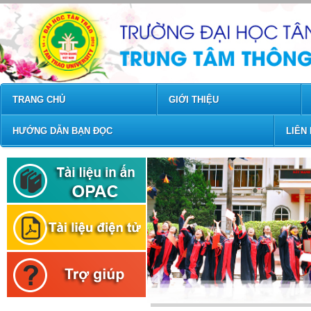
TRANG CHỦ
GIỚI THIỆU
HƯỚNG DẪN BẠN ĐỌC
LIÊN