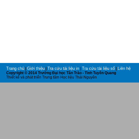
Trang chủ
Giới thiệu
Tra cứu tài liệu in
Tra cứu tài liệu số
Liên hệ
|
|
|
|
Copyright © 2014 Trường Đại học Tân Trào - Tinh Tuyên Quang
Thiết kế và phát triển Trung tâm Học liệu Thái Nguyên