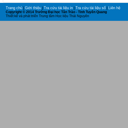
Trang chủ
Giới thiệu
Tra cứu tài liệu in
Tra cứu tài liệu số
Liên hệ
|
|
|
|
Copyright © 2014 Trường Đại học Tân Trào - Tinh Tuyên Quang
Thiết kế và phát triển Trung tâm Học liệu Thái Nguyên