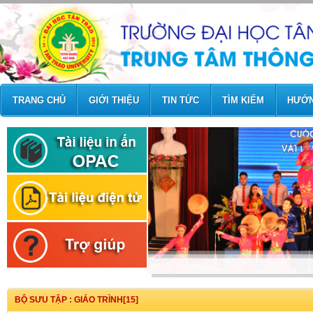
TRANG CHỦ
GIỚI THIỆU
TIN TỨC
TÌM KIẾM
HƯỚN
BỘ SƯU TẬP : GIÁO TRÌNH[15]