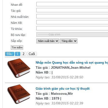
Nhan đề:
Tác giả:
Nhà xuất bản:
Năm XB:
Từ khóa:
Bộ sưu tập:
Sắp xếp:
Đầu
1
2
Cuối
Nhập môn Quang học dẫn sóng và sợi quang h
Tác giả : JONATHAN,Jean-Michel
Năm XB : |
Ngày tạo: 31/08/2015 02:28:50
Giáo trình giản yếu cơ học lý thuyết
Tác giả : Matxcova,Mir
Năm XB : 1979 |
Ngày tạo: 31/08/2015 02:22:39