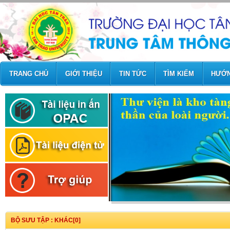
TRANG CHỦ
GIỚI THIỆU
TIN TỨC
TÌM KIẾM
HƯỚN
BỘ SƯU TẬP : KHÁC[0]