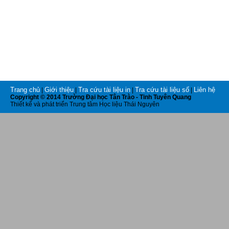
Trang chủ
Giới thiệu
Tra cứu tài liệu in
Tra cứu tài liệu số
Liên hệ
|
|
|
|
Copyright © 2014 Trường Đại học Tân Trào - Tinh Tuyên Quang
Thiết kế và phát triển Trung tâm Học liệu Thái Nguyên