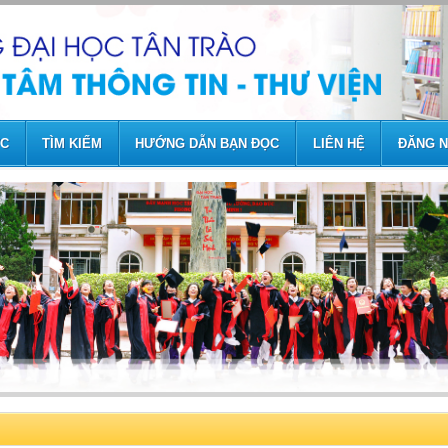
ỨC
TÌM KIẾM
HƯỚNG DẪN BẠN ĐỌC
LIÊN HỆ
ĐĂNG 