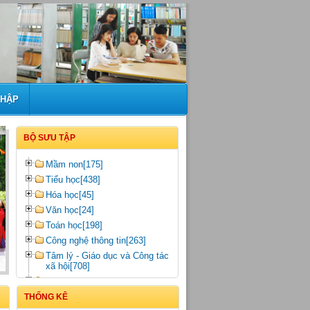
NHẬP
BỘ SƯU TẬP
Mầm non[175]
Tiểu học[438]
Hóa học[45]
Văn học[24]
Toán học[198]
Công nghệ thông tin[263]
Tâm lý - Giáo dục và Công tác
xã hội[708]
Sinh học[47]
Vật lý - Nguyên tử[69]
THỐNG KÊ