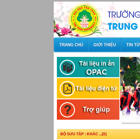
TRANG CHỦ
GIỚI THIỆU
TIN T
BỘ SƯU TẬP : KHÁC ...[0]