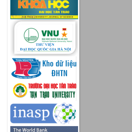
tế nông nghiệp[1]
Bồi dưỡng và PTNN[79]
Luận văn - Luận án[15]
Đề cương chi tiết học phần[17]
Khóa luận tốt nghiệp[104]
Khác ...[0]
Kỷ yếu[6]
Bài báo khoa học[249]
Tạp chí khoa học[1]
Sinh viên TQU ứng dụng AI
tạo clip giới thiệu về cuốn
sách ý nghĩa[0]