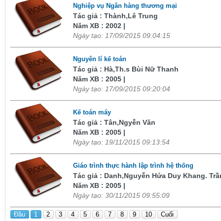
Nghiệp vụ Ngân hàng thương mại
Tác giả : Thành,Lê Trung
Năm XB : 2002 |
Ngày tạo: 17/09/2015 09:04:15
Nguyên lí kế toán
Tác giả : Hà,Th.s Bùi Nữ Thanh
Năm XB : 2005 |
Ngày tạo: 17/09/2015 09:20:04
Kế toán máy
Tác giả : Tân,Ngyễn Văn
Năm XB : 2005 |
Ngày tạo: 19/11/2015 09:13:54
Giáo trình thực hành lập trình hệ thống
Tác giả : Danh,Nguyễn Hứa Duy Khang. Tr
Năm XB : 2005 |
Ngày tạo: 30/11/2015 09:55:09
Đầu
1
2
3
4
5
6
7
8
9
10
Cuối