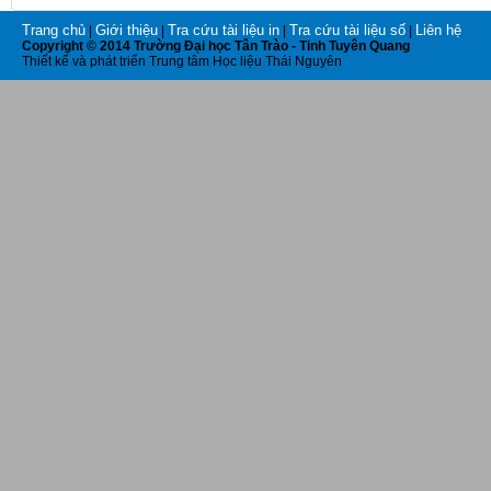
Trang chủ
Giới thiệu
Tra cứu tài liệu in
Tra cứu tài liệu số
Liên hệ
|
|
|
|
Copyright © 2014 Trường Đại học Tân Trào - Tinh Tuyên Quang
Thiết kế và phát triển Trung tâm Học liệu Thái Nguyên