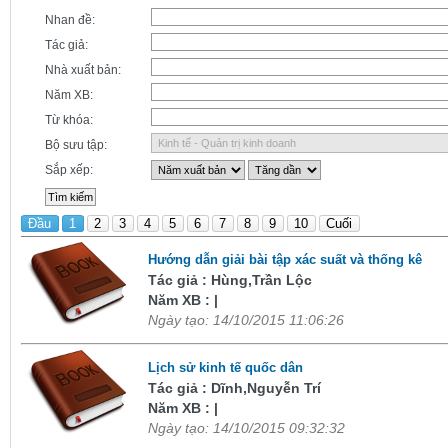
Nhan đề:
Tác giả:
Nhà xuất bản:
Năm XB:
Từ khóa:
Bộ sưu tập:
Sắp xếp:
Đầu
1
2
3
4
5
6
7
8
9
10
Cuối
Hướng dẫn giải bài tập xác suất và thống kê
Tác giả : Hùng,Trần Lộc
Năm XB : |
Ngày tạo: 14/10/2015 11:06:26
Lịch sử kinh tế quốc dân
Tác giả : Dĩnh,Nguyễn Trí
Năm XB : |
Ngày tạo: 14/10/2015 09:32:32