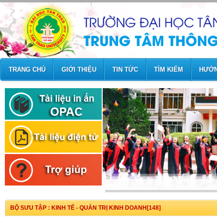
TRANG CHỦ
GIỚI THIỆU
TIN TỨC
TÌM KIẾM
HƯỚN
BỘ SƯU TẬP : KINH TẾ - QUẢN TRỊ KINH DOANH[148]