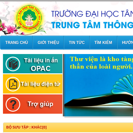
TRANG CHỦ
GIỚI THIỆU
TIN TỨC
TÌM KIẾM
HƯỚN
BỘ SƯU TẬP : KHÁC[0]