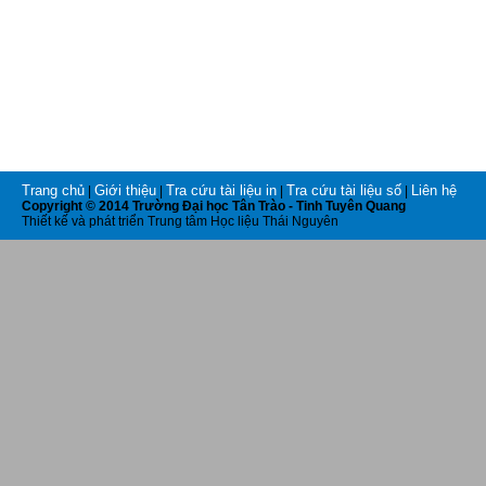
Trang chủ
Giới thiệu
Tra cứu tài liệu in
Tra cứu tài liệu số
Liên hệ
|
|
|
|
Copyright © 2014 Trường Đại học Tân Trào - Tinh Tuyên Quang
Thiết kế và phát triển Trung tâm Học liệu Thái Nguyên